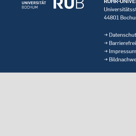
RUHR-UNIVE
Universitäts
44801 Boch
Datenschu
Barrierefrei
Impressu
Bildnachwe