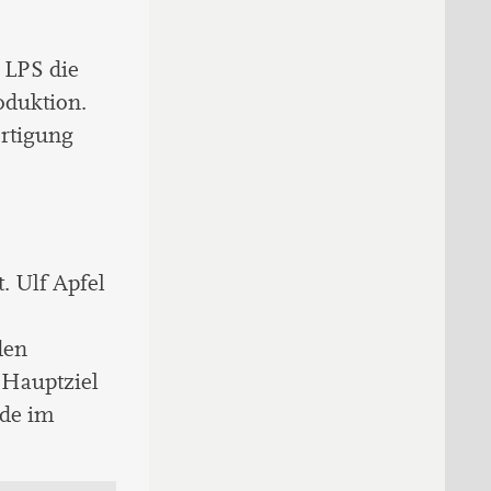
 LPS die
oduktion.
ertigung
. Ulf Apfel
den
 Hauptziel
nde im