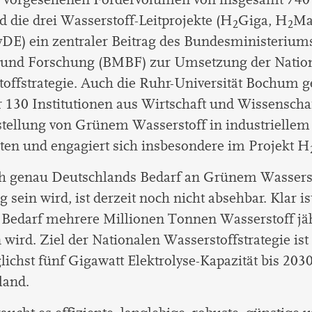
d die drei Wasserstoff-Leitprojekte (H
Giga, H
Ma
2
2
DE) ein zentraler Beitrag des Bundesministeriums
 und Forschung (BMBF) zur Umsetzung der Natio
offstrategie. Auch die Ruhr-Universität Bochum g
 130 Institutionen aus Wirtschaft und Wissenschaf
stellung von Grünem Wasserstoff in industrielle
ten und engagiert sich insbesondere im Projekt H
h genau Deutschlands Bedarf an Grünem Wassers
g sein wird, ist derzeit noch nicht absehbar. Klar is
 Bedarf mehrere Millionen Tonnen Wasserstoff jä
 wird. Ziel der Nationalen Wasserstoffstrategie is
ichst fünf Gigawatt Elektrolyse-Kapazität bis 2030
land.