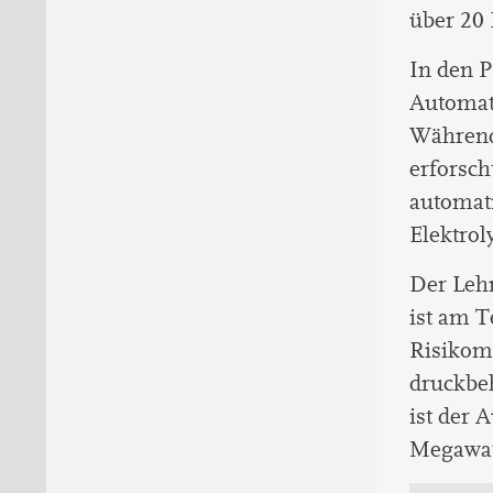
über 20 
In den 
Automati
Während
erforsch
automati
Elektrol
Der Lehr
ist am T
Risikom
druckbeh
ist der 
Megawat