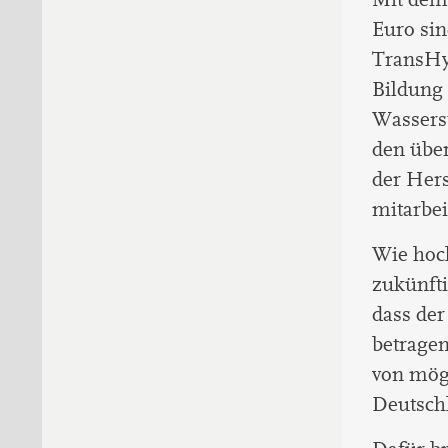
Euro sin
TransHy
Bildung
Wasserst
den über
der Her
mitarbei
Wie hoc
zukünfti
dass der
betragen
von mögl
Deutsch