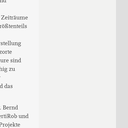
und
e Zeiträume
rößtenteils
rstellung
zorte
eure sind
hig zu
r
d das
. Bernd
ertiRob und
Projekte