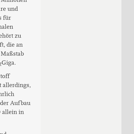
re und
 für
nalen
ehört zu
t, die an
m Maßstab
Giga.
2
toff
t allerdings,
hrlich
t der Aufbau
 allein in