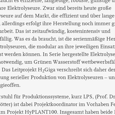
aucht es effiziente, langlebige, robuste, günstige 
are Elektrolyseure. Zwar sind bereits heute große
yseure auf dem Markt, die effizient und über lang
, allerdings erfolgt ihre Herstellung noch immer g
rbeit. Das ist zeitaufwändig, kostenintensiv und
fällig. Was es da braucht, ist die serienmäßige He
trolyseuren, die modular an ihre jeweiligen Einsat
t werden können. In Serie hergestellte Elektrolys
otwendig, um Grünen Wasserstoff wettbewerbsfä
 Das Leitprojekt H
Giga verschreibt sich daher de
2
ung serieller Produktion von Elektrolyseuren – un
gieoffen.
stuhl für Produktionssysteme, kurz LPS, (Prof. Dr
tter) ist dabei Projektkoordinator im Vorhaben F
 im Projekt HyPLANT100. Insgesamt haben beide 