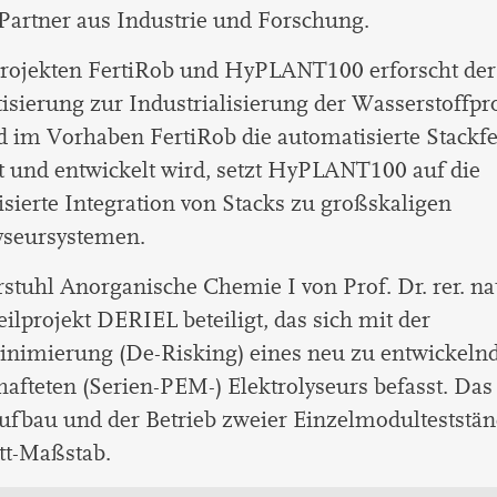
Partner aus Industrie und Forschung.
Projekten FertiRob und HyPLANT100 erforscht der
sierung zur Industrialisierung der Wasserstoffpr
 im Vorhaben FertiRob die automatisierte Stackf
t und entwickelt wird, setzt HyPLANT100 auf die
sierte Integration von Stacks zu großskaligen
yseursystemen.
stuhl Anorganische Chemie I von Prof. Dr. rer. nat
eilprojekt DERIEL beteiligt, das sich mit der
inimierung (De-Risking) eines neu zu entwickeln
afteten (Serien-PEM-) Elektrolyseurs befasst. Das
Aufbau und der Betrieb zweier Einzelmodulteststä
t-Maßstab.