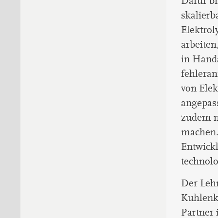
Dafür br
skalierb
Elektrol
arbeiten
in Handa
fehleran
von Elek
angepass
zudem n
machen.
Entwickl
technolo
Der Lehr
Kuhlenkö
Partner