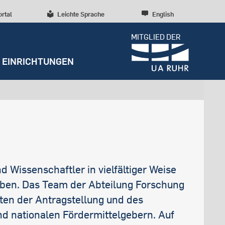
ortal
Leichte Sprache
English
MITGLIED DER
EINRICHTUNGEN
Dossiers
Presseinformationen
Studentenleben
Entrepreneurship
Diversität, Inklusion,
Weitere Einrichtungen
Forschungskultur
Talententwicklung
RUBIN
Beratung und Anlaufstellen
Wissenschaftliche Beratung
Forschungsstrukturen
Nachhaltigkeit
Archiv
Early Career Researchers
Campusentwicklung
Redaktion
d Wissenschaftler in vielfältiger Weise
Spenden und Stiften
rben. Das Team der Abteilung Forschung
ten der Antragstellung und des
d nationalen Fördermittelgebern. Auf