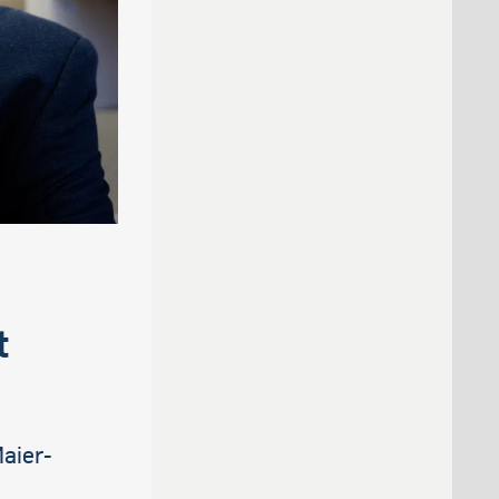
t
aier-