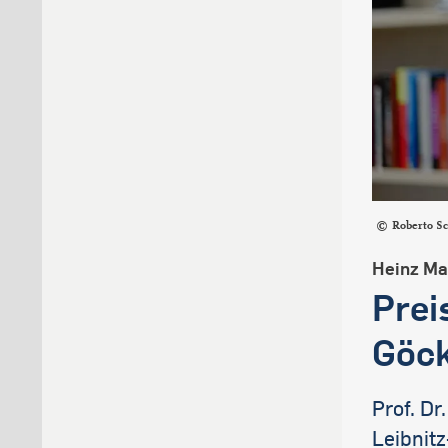
Roberto S
Heinz Mai
Prei
Göc
Prof. D
Leibnitz