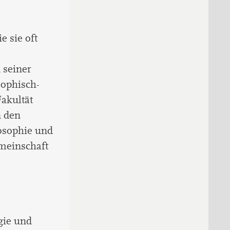
e sie oft
 seiner
ophisch-
akultät
n den
losophie und
meinschaft
gie und