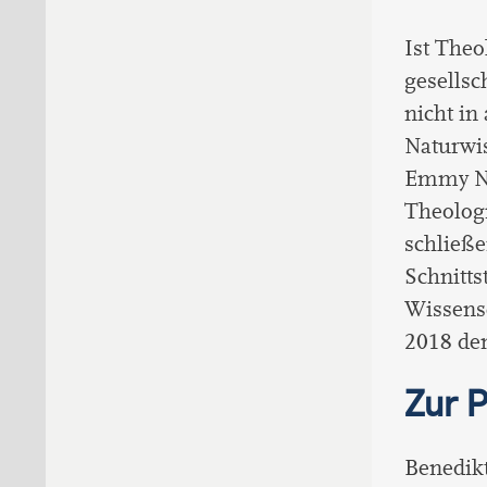
Ist Theo
gesellsch
nicht in
Naturwis
Emmy No
Theologi
schließe
Schnitts
Wissens
2018 den
Zur 
Benedikt