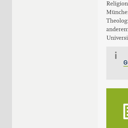
Religion
München
Theologi
anderem
Universi
G