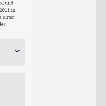
rd und
2011 in
e unter
der